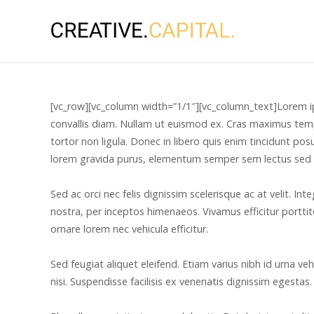
[vc_row][vc_column width=”1/1″][vc_column_text]Lorem ipsu
convallis diam. Nullam ut euismod ex. Cras maximus temp
tortor non ligula. Donec in libero quis enim tincidunt posu
lorem gravida purus, elementum semper sem lectus sed 
Sed ac orci nec felis dignissim scelerisque ac at velit. I
nostra, per inceptos himenaeos. Vivamus efficitur porttit
ornare lorem nec vehicula efficitur.
Sed feugiat aliquet eleifend. Etiam varius nibh id urna
nisi. Suspendisse facilisis ex venenatis dignissim egestas