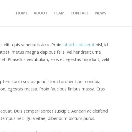
HOME
ABOUT
TEAM
CONTACT
NEWS
 elit, quis venenatis arcu. Proin
lobortis placerat
nisl, id
tpat, metus magna dapibus felis, vel hendrerit urna
met. Phasellus vestibulum, eros et egestas tincidunt, velit
 aptent taciti sociosqu ad litora torquent per conubia
 non, egestas massa. Proin faucibus finibus massa. Cras
equat. Duis semper laoreet suscipit. Aenean ac eleifend
em, tempus nec ligula vitae, bibendum dictum purus.