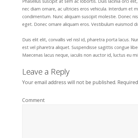
Phasellus suscipit at sem ac lobortis. Duis lacinia orci e
nec diam ornare, ac ultricies eros vehicula. Interdum et 
condimentum. Nunc aliquam suscipit molestie. Donec nisi
eget. Donec ornare aliquam eros. Vestibulum euismod diam 
Duis elit elit, convallis vel nisl id, pharetra porta lacu
est vel pharetra aliquet. Suspendisse sagittis congue li
Maecenas lacus neque, iaculis non auctor id, luctus eu m
Leave a Reply
Your email address will not be published.
Required
Comment