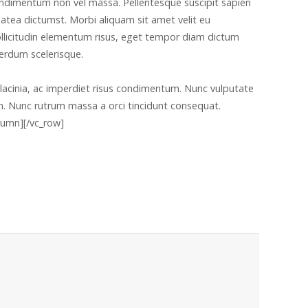
a condimentum non vel massa. Pellentesque suscipit sapien
latea dictumst. Morbi aliquam sit amet velit eu
ollicitudin elementum risus, eget tempor diam dictum
terdum scelerisque.
or lacinia, ac imperdiet risus condimentum. Nunc vulputate
um. Nunc rutrum massa a orci tincidunt consequat.
lumn][/vc_row]