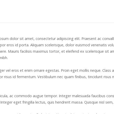
m dolor sit amet, consectetur adipiscing elit. Praesent ac convallis
or eros id porta. Aliquam scelerisque, dolor euismod venenatis volu
ere. Mauris facilisis maximus tortor, et eleifend ex scelerisque sit a
nibh.
nteger vel eros et enim ornare egestas. Proin eget mollis neque. Class
or risus id fermentum. Vestibulum nec quam finibus, tincidunt risus
 vehicula, ac commodo augue tempor. Integer malesuada faucibus cons
. Integer eget fringilla lectus, quis hendrerit massa. Quisque nisl s