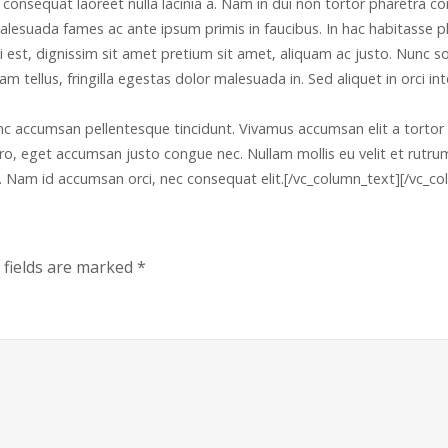
lit, consequat laoreet nulla lacinia a. Nam in dui non tortor pharetr
malesuada fames ac ante ipsum primis in faucibus. In hac habitasse p
 est, dignissim sit amet pretium sit amet, aliquam ac justo. Nunc s
tellus, fringilla egestas dolor malesuada in. Sed aliquet in orci in
s. Nunc accumsan pellentesque tincidunt. Vivamus accumsan elit a tort
bero, eget accumsan justo congue nec. Nullam mollis eu velit et rutr
i. Nam id accumsan orci, nec consequat elit.[/vc_column_text][/vc_co
 fields are marked
*